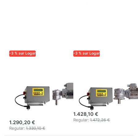
-3 % sur Logar
-3 % sur Logar
LOGAR TRADE
LOGAR TRADE
Logar Moteur
Entraînement
d'entraînement
moteur 250 W
180 W avec
avec commande
commande
entièrement
entièrement
électronique
électronique
1.428,10 €
Regular:
1.472,26 €
1.290,20 €
Regular:
1.330,10 €