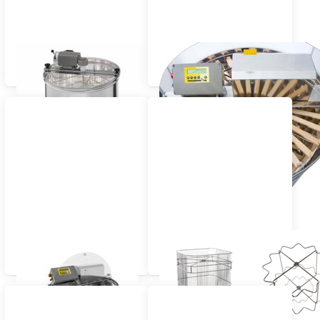
Extracteurs tangenciels
Extracteurs de miel
radiaux
Extracteurs auto-
Paniers d'extraction
retournants
(inox)