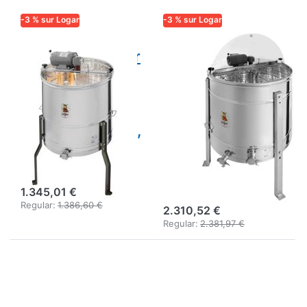
-3 % sur Logar
-3 % sur Logar
LOGAR TRADE
LOGAR TRADE
Logar Extracteur
Extracteur 4
4 cadres,
cadres à
moteur 110 W,
retournement
cuve Ø 63 cm,
automatique
sans axe central,
Logar, cuve Ø 76
cadres 37 x 48
cm, moteur 110
cm, universel
W, cadres 26,5 x
48 cm
1.345,01 €
Regular:
1.386,60 €
2.310,52 €
Regular:
2.381,97 €