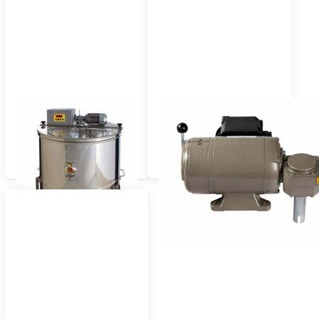
Extracteurs compacts
Motorisations pour
63 cm avec
extracteurs de miel
entraînement
entièrement
automatique