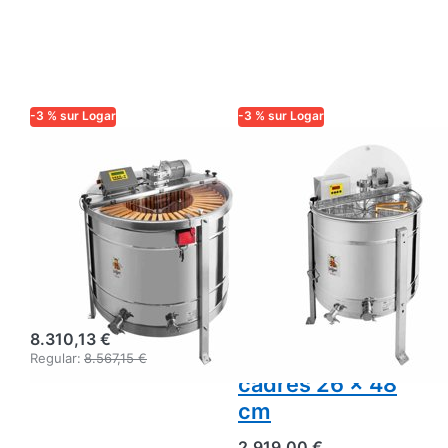
-3 % sur Logar
-3 % sur Logar
LOGAR TRADE
LOGAR TRADE
Extracteur radial
Extracteur radial
Logar 56 cadres,
Logar 12 cadres
cuve 125 cm,
avec grille anti-
entièrement
casse, cuve Ø
électronique,
76 cm, moteur
moteur 750 W
180 W,
entièrement
8.310,13 €
électronique,
Regular:
8.567,15 €
cadres 26 x 48
cm
2.919,00 €