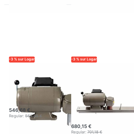
-3 % sur Logar
-3 % sur Logar
LOGAR TRADE
LOGAR TRADE
Entraînement
Entraînement
moteur
moteur 110
110W/230V
W/230 V avec
avec embrayage
dispositif de
sécurité et
546,68 €
traverse
Regular:
563,58 €
680,15 €
Regular:
701,18 €