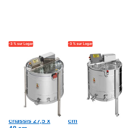
-3 % sur Logar
-3 % sur Logar
LOGAR TRADE
LOGAR TRADE
Extracteur à
Logar —
retournement
Extracteur
automatique
automatique 8
Logar 8 cadres,
rayons, cuve 82
cuve Ø 95 cm,
cm, moteur 250
moteur 370 W,
W, entièrement
entièrement
électronique,
électronique,
cadres 23 x 48
châssis 27,5 x
cm