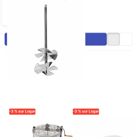
Pièces détachées &
accessoires pour
extracteurs de miel
Filtrer &amp; trier
-3 % sur Logar
-3 % sur Logar
LOGAR TRADE
LOGAR TRADE
Extracteur Logar
Joint pour
4 cadres,
robinet à miel