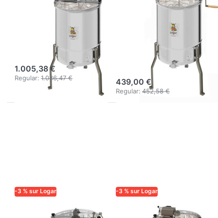
3 cadres à
3 cadres,
moteur, 26,5 x
entraînement
48 cm, cuve 40
manuel, cuve 40
cm
cm, cadres 26,5
x 48 cm
1.005,38 €
Regular:
1.036,47 €
439,00 €
Regular:
452,58 €
-3 % sur Logar
-3 % sur Logar
LOGAR TRADE
LOGAR TRADE
Extracteur Logar
Logar extracteur