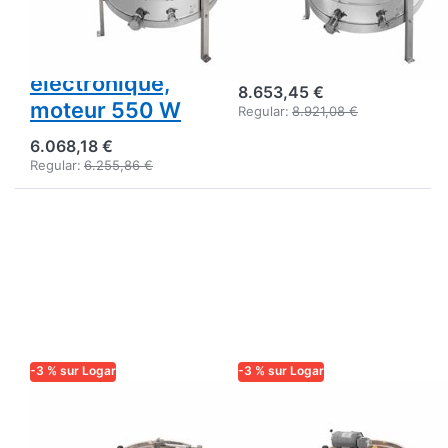
Ø 95 cm, 27,5 ×
entièrement
48 cm,
électronique,
entièrement
moteur 750 W
électronique,
8.653,45 €
moteur 550 W
Regular:
8.921,08 €
6.068,18 €
Regular:
6.255,86 €
-3 % sur Logar
-3 % sur Logar
LOGAR TRADE
LOGAR TRADE
Extracteur radial
Logar Extracteur