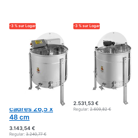
-3 % sur Logar
-3 % sur Logar
LOGAR TRADE
LOGAR TRADE
Extracteur Logar
Extracteur
4 cadres à
auto‑retournant
retournement
Logar 4 cadres,
automatique,
cuve Ø 76 cm,
cuve 76 cm,
moteur 110 W,
moteur 180 W,
cadres 29 x 48
entièrement
cm
électronique,
2.531,53 €
cadres 26,5 x
Regular:
2.609,82 €
48 cm
3.143,54 €
Regular:
3.240,77 €