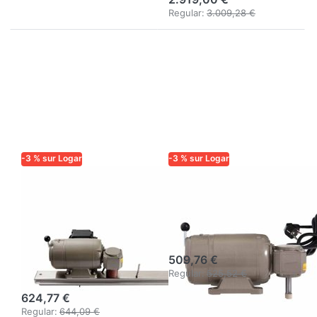
Regular:
3.009,28 €
-3 % sur Logar
-3 % sur Logar
LOGAR TRADE
LOGAR TRADE
Moteur
Entraînement
d'entraînement
moteur
Logar 110 W/230
110W/230V
V avec traverse
509,76 €
pour cuve D52
Regular:
525,52 €
624,77 €
Regular:
644,09 €