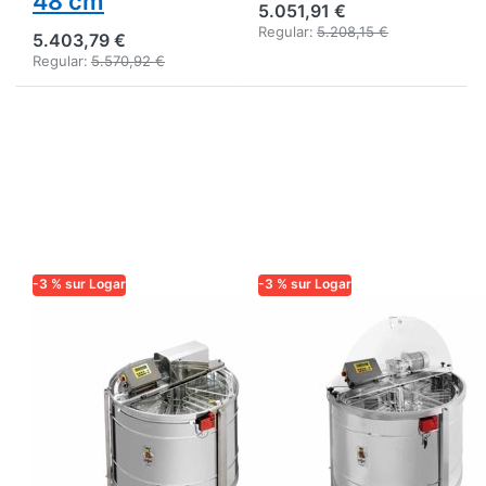
48 cm
5.051,91 €
Regular:
5.208,15 €
5.403,79 €
Regular:
5.570,92 €
-3 % sur Logar
-3 % sur Logar
LOGAR TRADE
LOGAR TRADE
Extracteur 12
Extracteur auto-
cadres à
basculeur Logar
retournement
16 cadres, cuve
automatique
Ø 110 cm, 27,5 x
Logar DT, cuve
48 cm,