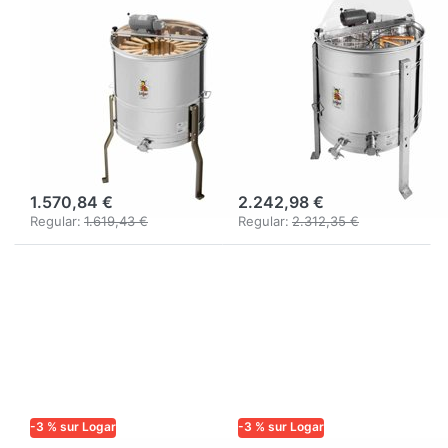
Extracteur radial
Extracteur radial
Logar 20/8
Logar 12 cadres
cadres, cuve 63
avec grille anti-
cm, moteur 110
casse, tambour
W + 4 grilles
Ø 76 cm, moteur
d'accrochage
110 W, cadres 26
GRATUITES
x 48 cm
1.570,84 €
2.242,98 €
Regular:
1.619,43 €
Regular:
2.312,35 €
-3 % sur Logar
-3 % sur Logar