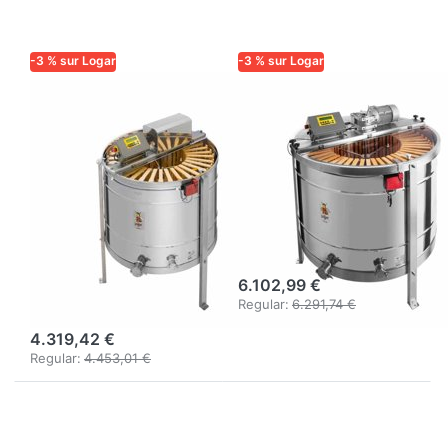
-3 % sur Logar
-3 % sur Logar
LOGAR TRADE
LOGAR TRADE
Extracteur radial
Extracteur radial
Logar 32 cadres,
Logar 48 cadres,
cuve 95 cm,
cuve 110 cm,
moteur 370 W,
entièrement
entièrement
électronique,
électronique,
moteur 750 W
cadres 26 x 48
6.102,99 €
cm
Regular:
6.291,74 €
4.319,42 €
Regular:
4.453,01 €