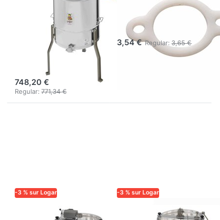
entraînement
réf. 7742 en
manuel sans axe
plastique
central, 30x48
3,54 €
Regular:
3,65 €
cm, cuve Ø 52
cm
748,20 €
Regular:
771,34 €
-3 % sur Logar
-3 % sur Logar
LOGAR TRADE
LOGAR TRADE
Extracteur Logar
Extracteur Logar