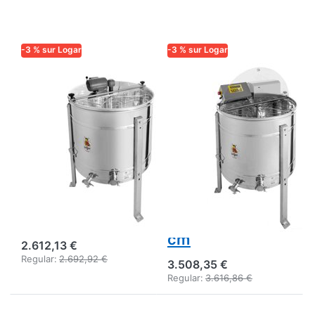
-3 % sur Logar
-3 % sur Logar
LOGAR TRADE
LOGAR TRADE
Extracteur Logar
Extracteur auto-
6 cadres à
retournant Logar
retournement
6 cadres, cuve Ø
automatique,
76 cm, moteur
cuve Ø 76 cm,
180 W,
moteur 110 W,
entièrement
cadres 24 x 48
électronique,
cm
cadres 27,5 x 48
cm
2.612,13 €
Regular:
2.692,92 €
3.508,35 €
Regular:
3.616,86 €