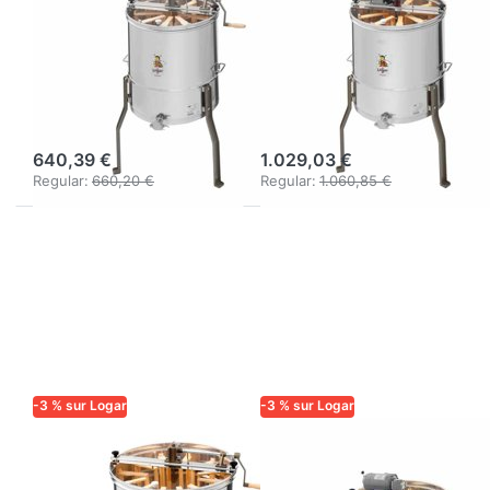
9 cadres Logar,
radial 9 cadres,
cuve Ø 52 cm,
cuve Ø 52 cm,
entraînement
moteur 110 W,
manuel, cadres
cadres 18 x 48
18 x 48 cm
cm
640,39 €
1.029,03 €
Regular:
660,20 €
Regular:
1.060,85 €
-3 % sur Logar
-3 % sur Logar
LOGAR TRADE
LOGAR TRADE
Essoreuse
Extracteur radial