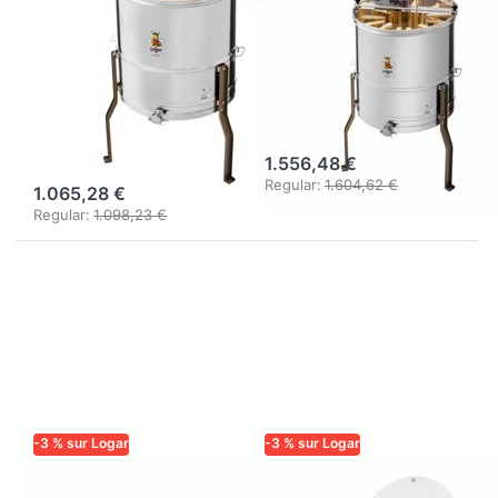
radiale Logar
Logar 12/8
12/8 cadres,
cadres, cuve 63
cuve 63 cm,
cm, moteur 110
entraînement
W, cadres 24 x
manuel, cadres
48 cm
24 x 48 cm
1.556,48 €
Regular:
1.604,62 €
1.065,28 €
Regular:
1.098,23 €
-3 % sur Logar
-3 % sur Logar
LOGAR TRADE
LOGAR TRADE