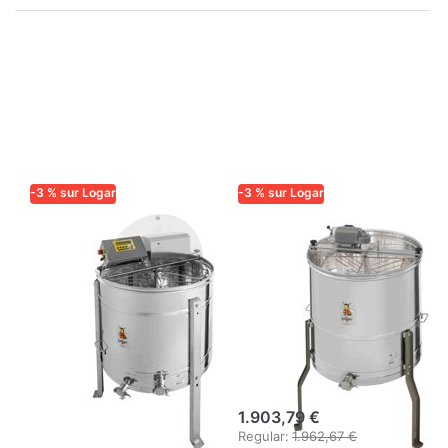
-3 % sur Logar
-3 % sur Logar
LOGAR TRADE
LOGAR TRADE
Extracteur Logar
Logar Extracteur
4 cadres à
auto-inverseur 4
retournement
cadres, cuve 63
automatique,
cm, moteur 110
cuve Ø76,
W, cadres 23 x
moteur 180W,
48 cm
entièrement
1.903,79 €
électronique,
Regular:
1.962,67 €