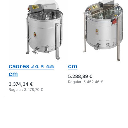
Extracteur Logar
Extracteur auto-
6 cadres à
retournant Logar
retournement
6/12 cadres,
automatique,
cuve 95 cm,
cuve Ø 76 cm,
moteur 370 W,
moteur 180 W,
entièrement
entièrement
électronique,
électronique,
cadres 34 x 48
cadres 24 x 48
cm
cm
5.288,89 €
Regular:
5.452,46 €
3.374,34 €
Regular:
3.478,70 €