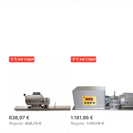
-3 % sur Logar
-3 % sur Logar
LOGAR TRADE
LOGAR TRADE
Moteur
Entraînement
d'entraînement
moteur 110 W
110 W/230 V
avec commande
avec traverse
entièrement
pour cuve D63
électronique
638,97 €
1.161,86 €
Regular:
658,73 €
Regular:
1.197,79 €