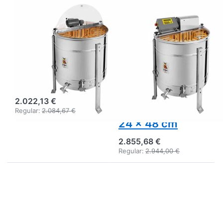
LOGAR TRADE
LOGAR TRADE
Logar extracteur
Extracteur radial
radial 24/12
Logar 24/12
cadres, cuve Ø
cadres, cuve 76
76 cm, moteur
cm, moteur 180
110 W, cadres 24
W, commande
x 48 cm
entièrement
électronique,
2.022,13 €
cadres jusqu'à
Regular:
2.084,67 €
24 x 48 cm
2.855,68 €
Regular:
2.944,00 €