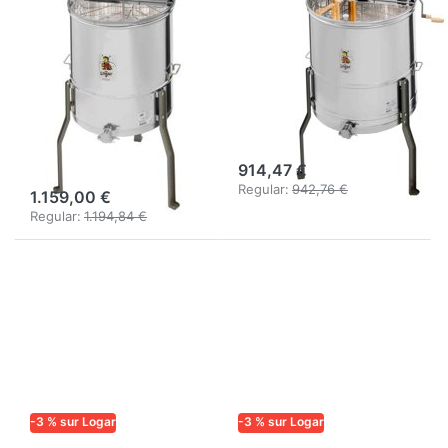
4 cadres,
4 cadres à
moteur 110 W,
entraînement
cuve 52 cm,
manuel, 37x48,
sans axe central,
cuve 63 cm,
cadres 30 x 48
universel
cm
914,47 €
Regular:
942,76 €
1.159,00 €
Regular:
1.194,84 €
-3 % sur Logar
-3 % sur Logar