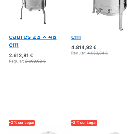
cuve 63 cm,
250 W,
moteur 110 W,
entièrement
entièrement
électronique,
électronique,
cadres 27,5 x 48
cadres 23 x 48
cm
cm
4.814,92 €
Regular:
4.963,84 €
2.612,81 €
Regular:
2.693,62 €
-3 % sur Logar
-3 % sur Logar
LOGAR TRADE
LOGAR TRADE