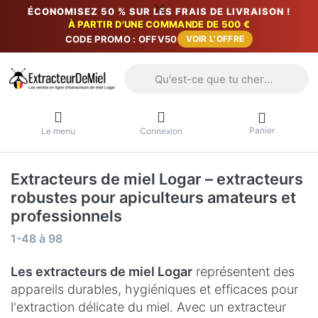
ÉCONOMISEZ 50 % SUR LES FRAIS DE LIVRAISON !
À PARTIR D'UNE COMMANDE DE 500 €
CODE PROMO : OFFV50
VOIR L'OFFRE
Saisissez un terme de recherche. Penda
Panier
Le menu
Connexion
Extracteurs de miel Logar – extracteurs
robustes pour apiculteurs amateurs et
professionnels
Résultats de la recherche:
1-48
à
98
Les extracteurs de miel Logar
représentent des
appareils durables, hygiéniques et efficaces pour
l'extraction délicate du miel. Avec un extracteur