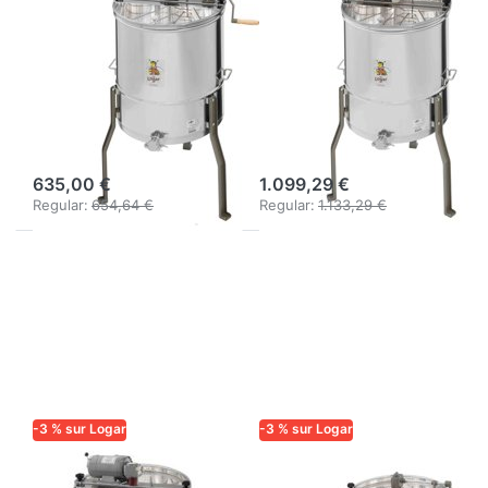
3 cadres,
3 cadres,
entraînement
moteur 110 W,
manuel, cuve 52
cuve Ø 52 cm,
cm, cadres 37 x
cadres 37 x 48
48 cm, universel
cm, universel
635,00 €
1.099,29 €
Regular:
654,64 €
Regular:
1.133,29 €
-3 % sur Logar
-3 % sur Logar
LOGAR TRADE
LOGAR TRADE
Extracteur Logar
Extracteur Logar