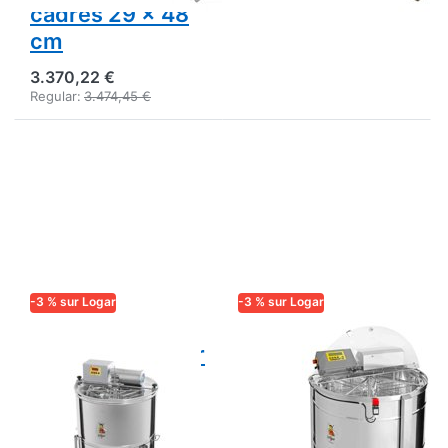
cadres 29 x 48
cm
3.370,22 €
Regular:
3.474,45 €
-3 % sur Logar
-3 % sur Logar
LOGAR TRADE
LOGAR TRADE
Extracteur Logar
Extracteur auto-
4 cadres à
retournant Logar
retournement
6 cadres, cuve Ø
automatique,
82 cm, moteur