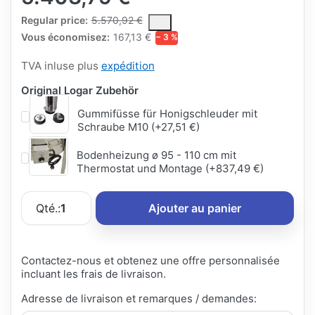
The Regular Price is the median selling price paid by customers
Regular price:
5.570,92 €
Vous économisez:
167,13 €
− 3 %
TVA inluse plus
expédition
Original Logar Zubehör
Gummifüsse für Honigschleuder mit
Schraube M10 (+27,51 €)
Bodenheizung ø 95 - 110 cm mit
Thermostat und Montage (+837,49 €)
Qté.:
1
Ajouter au panier
Contactez-nous et obtenez une offre personnalisée
incluant les frais de livraison.
Adresse de livraison et remarques / demandes: