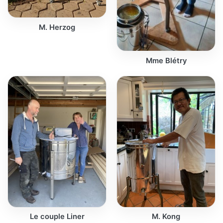
M. Herzog
Mme Blétry
Le couple Liner
M. Kong