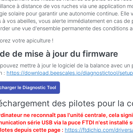
illance à distance de vos ruches via une application mo
rgie solaire pour garantir une autonomie continue. Elle
s à vos abeilles, vous alerte immédiatement en cas de
rder une vue d'ensemble permanente des conditions au
orez votre apiculture !
de de mise à jour du firmware
pouvez mettre à jour le logiciel de la balance avec u
n :
https://download.beescales.io/diagnostictool/setup
charger le Diagnostic Tool
échargement des pilotes pour la 
ordinateur ne reconnaît pas l'unité centrale, cela sign
nication série USB via la puce FTDI n'est installé su
ilotes depuis cette page :
https://ftdichip.com/drivers