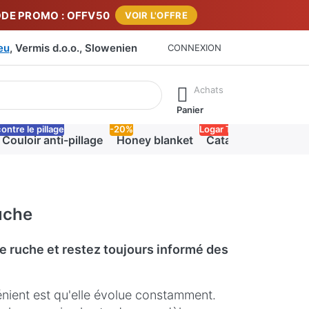
DE PROMO : OFFV50
VOIR L'OFFRE
eu
, Vermis d.o.o., Slowenien
CONNEXION
sultats apparaissent automatiquement. Appuie sur la touche "En
Achats
Panier
ontre le pillage
-20%
Logar Trade
Couloir anti-pillage
Honey blanket
Catalogue PDF Log
uche
e ruche et restez toujours informé des
nient est qu'elle évolue constamment.