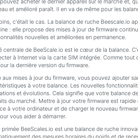
pouvez acheter le dernier appareil sur le marché et, q
au et amélioré paraît. Il en va de même pour les balan
ins, c'était le cas. La balance de ruche Beescale.io a
ne : elle propose des mises à jour de firmware continue
ionnalités nouvelles et améliorées en permanence.
té centrale de BeeScale.io est le cœur de la balance. C'
cter à Internet via la carte SIM intégrée. Comme tout o
pour la dernière version du firmware.
 aux mises à jour du firmware, vous pouvez ajouter sa
téristiques à votre balance. Les nouvelles fonctionnali
ations et évolutions. Cela signifie que votre balance 
its du marché. Mettre à jour votre firmware est rapide e
ce à votre ordinateur et de charger le nouveau firmwa
our vous aider à démarrer.
 primée BeeScales.io est une balance de ruche innovan
atiquement des mesures horaires du poids et de recev