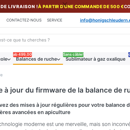
DE LIVRAISON !
À PARTIR D'UNE COMMANDE DE 500 €
CO
info@honigschleudern.
CONTACTEZ-NOUS
SERVICE
un terme de recherche. Pendant que vous tapez, les premiers ré
ab 499,00
Sans câble!
c
cole
Balances de ruche
Sublimateur à gaz oxalique
re
e à jour du firmware de la balance de r
ez des mises à jour régulières pour votre balance d
ères avancées en apiculture
chnologie moderne est une merveille, mais son inconvé