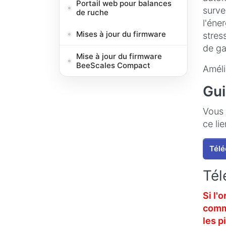
Portail web pour balances
surve
de ruche
l'éne
Mises à jour du firmware
stres
de ga
Mise à jour du firmware
BeeScales Compact
Améli
Gui
Vous 
ce lie
Télé
Tél
Si l'
commu
les p