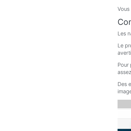
Vous 
Com
Les n
Le pr
avert
Pour 
assez
Des e
image