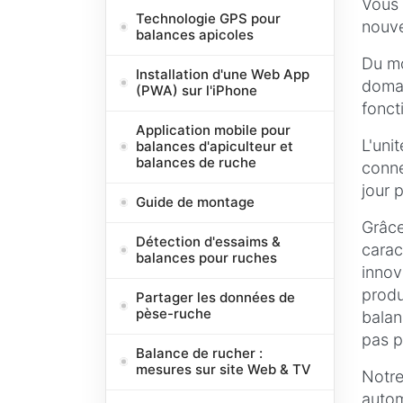
Vous 
Technologie GPS pour
nouve
balances apicoles
Du mo
Installation d'une Web App
domai
(PWA) sur l'iPhone
fonct
Application mobile pour
L'uni
balances d'apiculteur et
balances de ruche
conne
jour 
Guide de montage
Grâce
Détection d'essaims &
carac
balances pour ruches
innov
produ
Partager les données de
pèse-ruche
balan
pas p
Balance de rucher :
mesures sur site Web & TV
Notre
autom