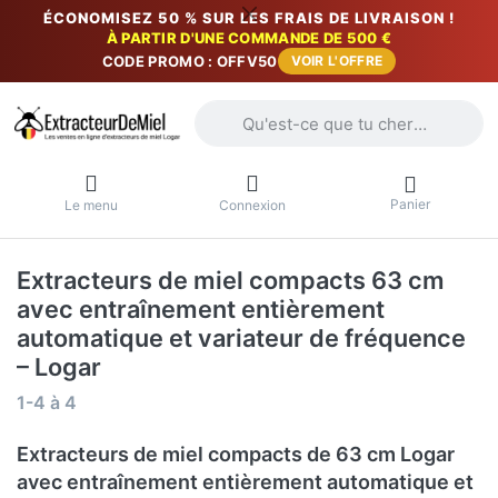
ÉCONOMISEZ 50 % SUR LES FRAIS DE LIVRAISON !
À PARTIR D'UNE COMMANDE DE 500 €
CODE PROMO : OFFV50
VOIR L'OFFRE
Saisissez un terme de recherche. Penda
Panier
Le menu
Connexion
Extracteurs de miel compacts 63 cm
avec entraînement entièrement
automatique et variateur de fréquence
– Logar
Résultats de la recherche:
1-4
à
4
Extracteurs de miel compacts de 63 cm Logar
avec entraînement entièrement automatique et