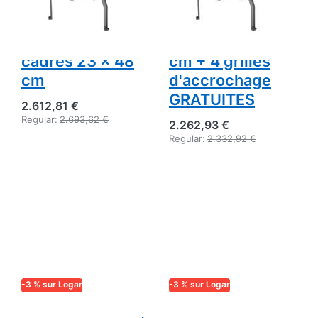
moteur 110 W,
automatique,
entièrement
moteur 110 W,
électronique,
cadres 24 x 48
cadres 23 x 48
cm + 4 grilles
cm
d'accrochage
GRATUITES
2.612,81 €
Regular:
2.693,62 €
2.262,93 €
Regular:
2.332,92 €
-3 % sur Logar
-3 % sur Logar
LOGAR TRADE
LOGAR TRADE