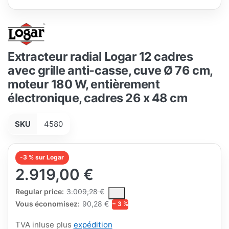
Extracteur radial Logar 12 cadres
avec grille anti-casse, cuve Ø 76 cm,
moteur 180 W, entièrement
électronique, cadres 26 x 48 cm
SKU
4580
-3 % sur Logar
2.919,00 €
The Regular Price is the median selling price paid by customers
Regular price:
3.009,28 €
Vous économisez:
90,28 €
− 3 %
TVA inluse plus
expédition