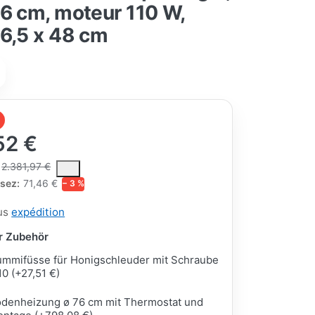
6 cm, moteur 110 W,
6,5 x 48 cm
52 €
ce is the median selling price paid by customers for a product, excl
2.381,97 €
sez:
71,46 €
− 3 %
lus
expédition
ar Zubehör
mmifüsse für Honigschleuder mit Schraube
0 (+27,51 €)
denheizung ø 76 cm mit Thermostat und