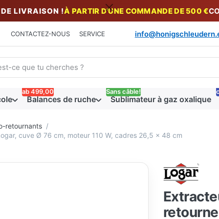
DE LIVRAISON !
À PARTIR D'UNE COMMANDE DE 500 €
CO
info@honigschleudern.
CONTACTEZ-NOUS
SERVICE
un terme de recherche. Pendant que vous tapez, les premiers ré
ab 499,00
Sans câble!
c
cole
Balances de ruche
Sublimateur à gaz oxalique
o-retournants
Logar, cuve Ø 76 cm, moteur 110 W, cadres 26,5 x 48 cm
Extracte
retourne