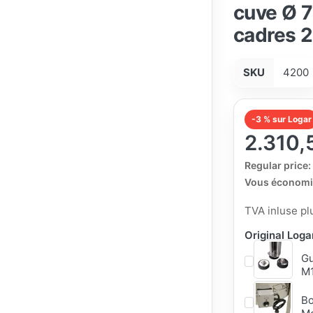
cuve Ø 7
cadres 2
SKU
4200
-3 % sur Logar
2.310,
The Regular Pri
Regular price:
Vous économi
TVA inluse p
Original Log
Gu
M1
Bo