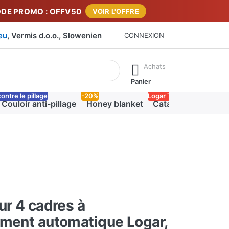
DE PROMO : OFFV50
VOIR L'OFFRE
eu
, Vermis d.o.o., Slowenien
CONNEXION
sultats apparaissent automatiquement. Appuie sur la touche "En
Achats
Panier
ontre le pillage
-20%
Logar Trade
Couloir anti-pillage
Honey blanket
Catalogue PDF Log
ur 4 cadres à
ment automatique Logar,