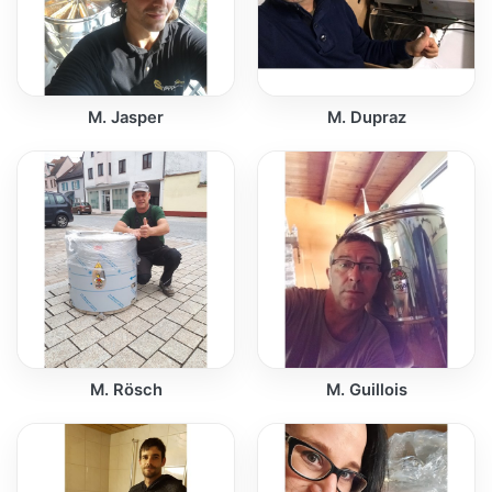
M. Jasper
M. Dupraz
M. Rösch
M. Guillois