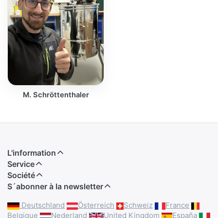
M. Schröttenthaler
L'information
Service
Société
S´abonner à la newsletter
Deutschland
Österreich
Schweiz
France
Belgique
Nederland
United Kingdom
España