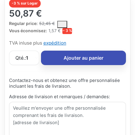
-3 % sur Logar
50,87 €
The Regular Price is the median selling price paid by customers
Regular price:
52,45 €
Vous économisez:
1,57 €
− 3 %
TVA inluse plus
expédition
Qté.:
1
Ajouter au panier
Contactez-nous et obtenez une offre personnalisée
incluant les frais de livraison.
Adresse de livraison et remarques / demandes: