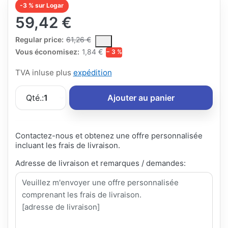
-3 % sur Logar
59,42 €
The Regular Price is the median selling price paid by customers
Regular price:
61,26 €
Vous économisez:
1,84 €
− 3 %
TVA inluse plus
expédition
Qté.:
1
Ajouter au panier
Contactez-nous et obtenez une offre personnalisée
incluant les frais de livraison.
Adresse de livraison et remarques / demandes: