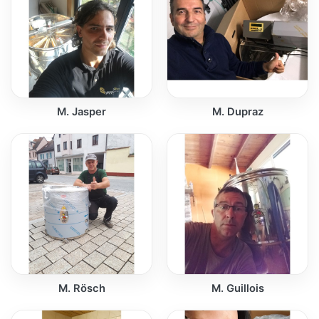
M. Jasper
M. Dupraz
M. Rösch
M. Guillois