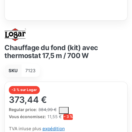
Chauffage du fond (kit) avec
thermostat 17,5 m / 700 W
SKU
7123
-3 % sur Logar
373,44 €
The Regular Price is the median selling price paid by customers
Regular price:
384,99 €
Vous économisez:
11,55 €
− 3 %
TVA inluse plus
expédition