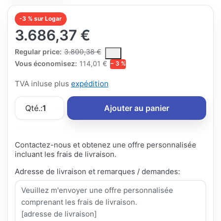
-3 % sur Logar
3.686,37 €
The Regular Price is the median selling price paid by customers
Regular price:
3.800,38 €
Vous économisez:
114,01 €
− 3 %
TVA inluse plus
expédition
Qté.:
1
Ajouter au panier
Contactez-nous et obtenez une offre personnalisée
incluant les frais de livraison.
Adresse de livraison et remarques / demandes: