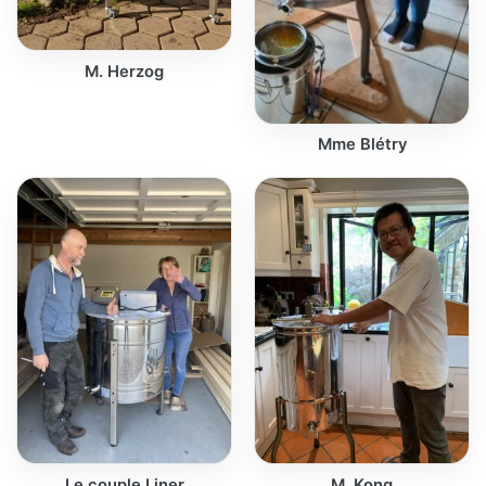
M. Herzog
Mme Blétry
Le couple Liner
M. Kong