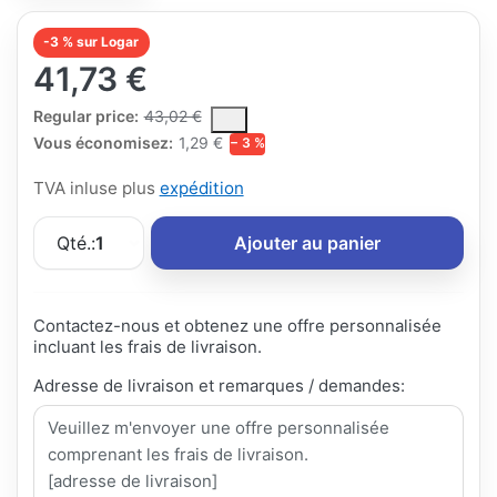
-3 % sur Logar
41,73 €
The Regular Price is the median selling price paid by customers
Regular price:
43,02 €
Vous économisez:
1,29 €
− 3 %
TVA inluse plus
expédition
Qté.:
1
Ajouter au panier
Contactez-nous et obtenez une offre personnalisée
incluant les frais de livraison.
Adresse de livraison et remarques / demandes: