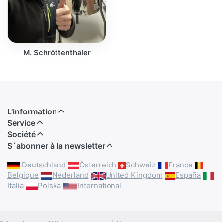
M. Schröttenthaler
L'information
Service
Société
S´abonner à la newsletter
Deutschland
Österreich
Schweiz
France
Belgique
Nederland
United Kingdom
España
Italia
Polska
International