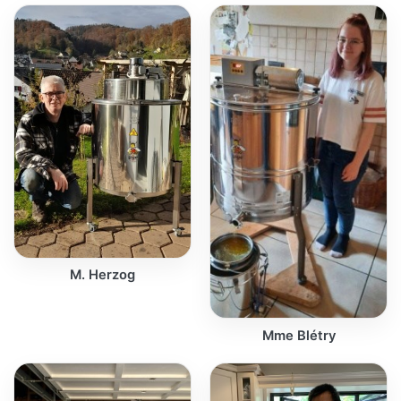
M. Herzog
Mme Blétry