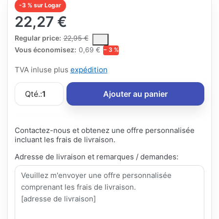
-3 % sur Logar
22,27 €
The Regular Price is the median selling price paid by customers
Regular price:
22,95 €
Vous économisez:
0,69 €
− 3 %
TVA inluse plus
expédition
Qté.:
1
Ajouter au panier
Contactez-nous et obtenez une offre personnalisée
incluant les frais de livraison.
Adresse de livraison et remarques / demandes: