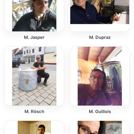
M. Jasper
M. Dupraz
M. Rösch
M. Guillois