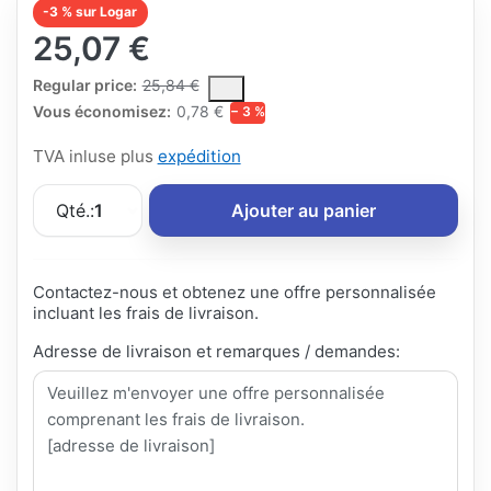
-3 % sur Logar
25,07 €
The Regular Price is the median selling price paid by customers
Regular price:
25,84 €
Vous économisez:
0,78 €
− 3 %
TVA inluse plus
expédition
Qté.:
1
Ajouter au panier
Contactez-nous et obtenez une offre personnalisée
incluant les frais de livraison.
Adresse de livraison et remarques / demandes: