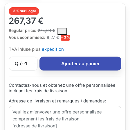
-3 % sur Logar
267,37 €
The Regular Price is the median selling price paid by customers
Regular price:
275,64 €
Vous économisez:
8,27 €
− 3 %
TVA inluse plus
expédition
Qté.:
1
Ajouter au panier
Contactez-nous et obtenez une offre personnalisée
incluant les frais de livraison.
Adresse de livraison et remarques / demandes: