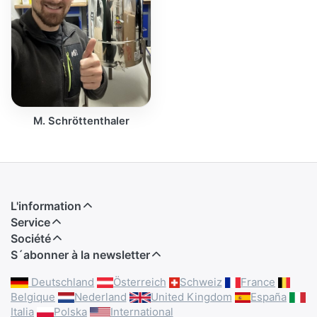
M. Schröttenthaler
L'information
Service
Société
S´abonner à la newsletter
Deutschland
Österreich
Schweiz
France
Belgique
Nederland
United Kingdom
España
Italia
Polska
International