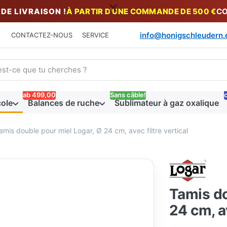
DE LIVRAISON !
À PARTIR D'UNE COMMANDE DE 500 €
CO
info@honigschleudern.
CONTACTEZ-NOUS
SERVICE
un terme de recherche. Pendant que vous tapez, les premiers ré
ab 499,00
Sans câble!
c
cole
Balances de ruche
Sublimateur à gaz oxalique
amis double pour miel Logar, Ø 24 cm, avec filtre vertical
Tamis do
24 cm, av