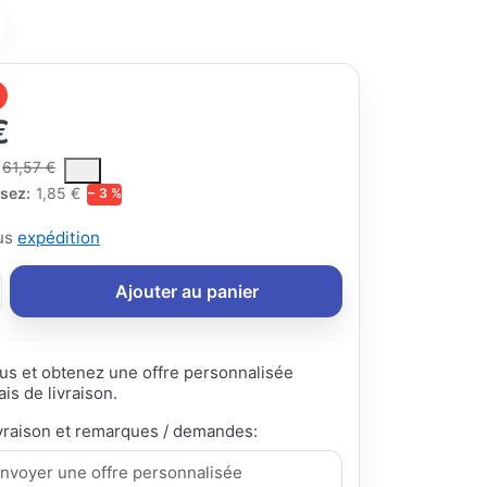
€
ce is the median selling price paid by customers for a product, excl
61,57 €
sez:
1,85 €
− 3 %
lus
expédition
Ajouter au panier
s et obtenez une offre personnalisée
ais de livraison.
vraison et remarques / demandes: