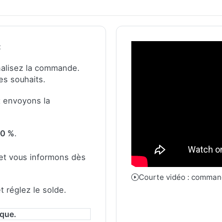
:
finalisez la commande.
es souhaits.
t envoyons la
50 %
.
et vous informons dès
Courte vidéo : comman
 réglez le solde.
ique.