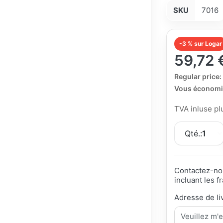
SKU
7016
-3 % sur Logar
59,72 
The Regular Pri
Regular price:
Vous économi
TVA inluse p
Qté.:
1
Contactez-nou
incluant les fr
Adresse de li