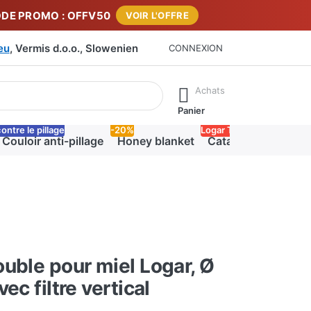
DE PROMO : OFFV50
VOIR L'OFFRE
eu
, Vermis d.o.o., Slowenien
CONNEXION
sultats apparaissent automatiquement. Appuie sur la touche "En
Achats
Panier
ontre le pillage
-20%
Logar Trade
Couloir anti-pillage
Honey blanket
Catalogue PDF Log
uble pour miel Logar, Ø
ec filtre vertical