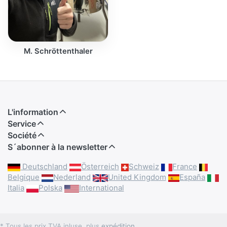
M. Schröttenthaler
L'information
Service
Société
S´abonner à la newsletter
Deutschland
Österreich
Schweiz
France
Belgique
Nederland
United Kingdom
España
Italia
Polska
International
* Tous les prix TVA inluse, plus
expédition