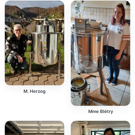
M. Herzog
Mme Blétry