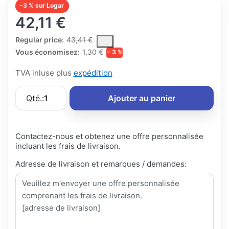
-3 % sur Logar
42,11 €
The Regular Price is the median selling price paid by customers
Regular price:
43,41 €
Vous économisez:
1,30 €
− 3 %
TVA inluse plus
expédition
Qté.:
1
Ajouter au panier
Contactez-nous et obtenez une offre personnalisée
incluant les frais de livraison.
Adresse de livraison et remarques / demandes: