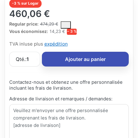
-3 % sur Logar
460,06 €
The Regular Price is the median selling price paid by customers
Regular price:
474,29 €
Vous économisez:
14,23 €
− 3 %
TVA inluse plus
expédition
Qté.:
1
Ajouter au panier
Contactez-nous et obtenez une offre personnalisée
incluant les frais de livraison.
Adresse de livraison et remarques / demandes: