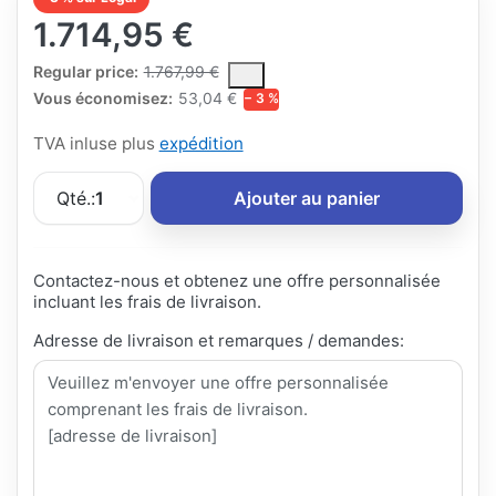
1.714,95 €
The Regular Price is the median selling price paid by customers
Regular price:
1.767,99 €
Vous économisez:
53,04 €
− 3 %
TVA inluse plus
expédition
Qté.:
1
Ajouter au panier
Contactez-nous et obtenez une offre personnalisée
incluant les frais de livraison.
Adresse de livraison et remarques / demandes: