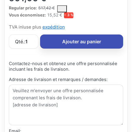
The Regular Price is the median selling price paid by customers
Regular price:
517,42 €
Vous économisez:
15,52 €
− 3 %
TVA inluse plus
expédition
Qté.:
1
Ajouter au panier
Contactez-nous et obtenez une offre personnalisée
incluant les frais de livraison.
Adresse de livraison et remarques / demandes:
Email: