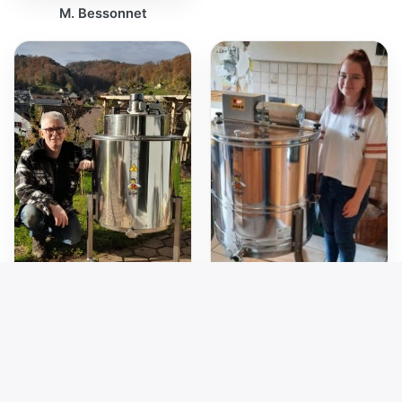
M. Bessonnet
M. Herzog
Mme Blétry