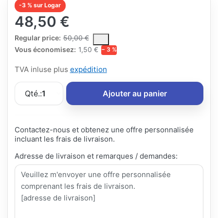
-3 % sur Logar
48,50 €
The Regular Price is the median selling price paid by customers
Regular price:
50,00 €
Vous économisez:
1,50 €
− 3 %
TVA inluse plus
expédition
Qté.:
1
Ajouter au panier
Contactez-nous et obtenez une offre personnalisée
incluant les frais de livraison.
Adresse de livraison et remarques / demandes: