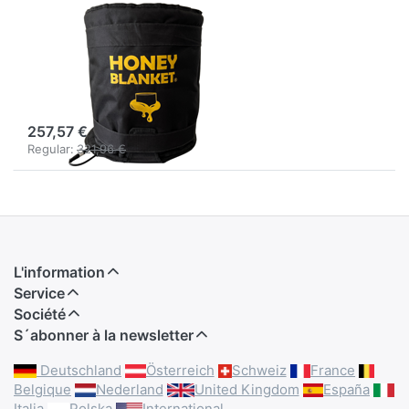
HONEYBLANKET
Honey Blanket -
couverture
chauffante pour
miel
257,57 €
Regular:
321,96 €
L'information
Service
Société
S´abonner à la newsletter
Deutschland
Österreich
Schweiz
France
Belgique
Nederland
United Kingdom
España
Italia
Polska
International