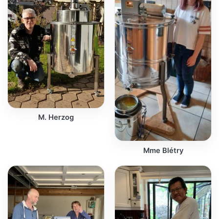
M. Herzog
Mme Blétry