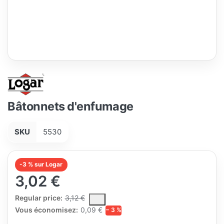
Bâtonnets d'enfumage
SKU
5530
-3 % sur Logar
3,02 €
The Regular Price is the median selling price paid by customers
Regular price:
3,12 €
Vous économisez:
0,09 €
− 3 %